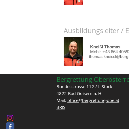
Ausbildungsleiter / E
Kneißl Thomas
Mobil: +43 664 4059
thomas.kneissl@bergr
Bergrettung Oberösterr
Bundesstrasse 112 / I. Stock
4822 Bad Goisern a. H.
Mail:
office@bergrettung-ooe.at
BRIS