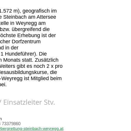
.572 m), geografisch im
e Steinbach am Attersee
stelle in Weyregg am
bzw. übergreifend die
öchste Erhebung ist der
acher Dorfzentrum
nd in der
 1 Hundeführer). Die
Monats statt. Zusätzlich
iters gibt es noch 2 x pro
desausbildungskurse, die
-Weyregg ist Mitglied beim
ei.
/ Einsatzleiter Stv.
n
3379860
bergrettung-steinbach-weyregg.at