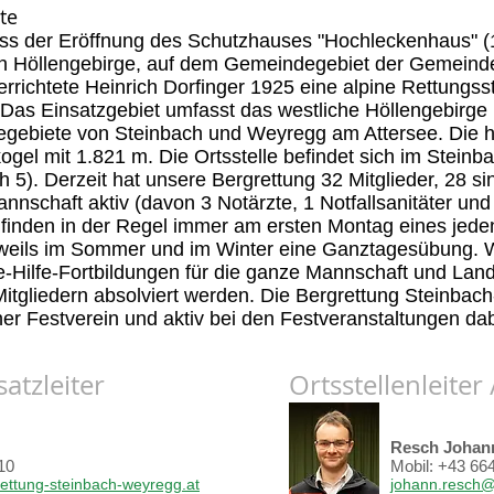
te
ss der Eröffnung des Schutzhauses "Hochleckenhaus" (1
en Höllengebirge, auf dem Gemeindegebiet der Gemeind
errichtete Heinrich Dorfinger 1925 eine alpine Rettungs
 Das Einsatzgebiet umfasst das westliche Höllengebirge 
gebiete von Steinbach und Weyregg am Attersee. Die h
gel mit 1.821 m. Die Ortsstelle befindet sich im Steinb
h 5). Derzeit hat unsere Bergrettung 32 Mitglieder, 28 si
nnschaft aktiv (davon 3 Notärzte, 1 Notfallsanitäter und
inden in der Regel immer am ersten Montag eines jeden 
eweils im Sommer und im Winter eine Ganztagesübung. We
e-Hilfe-Fortbildungen für die ganze Mannschaft und Lan
itgliedern absolviert werden. Die Bergrettung Steinbach
er Festverein und aktiv bei den Festveranstaltungen dab
satzleiter
Ortsstellenleiter 
Resch Johan
10
Mobil: +43 664 7
ettung-steinbach-weyregg.at
johann.resch@