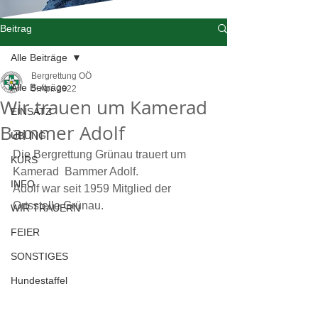
Beitrag
Alle Beiträge
Bergrettung OÖ
Alle Beiträge
5. Apr. 2022
Wir trauen um Kamerad
EINSATZ
Bammer Adolf
ÜBUNG
Die Bergrettung Grünau trauert um 
KURS
Kamerad  Bammer Adolf. 
INFO
Adolf war seit 1959 Mitglied der 
Ortsstelle Grünau.
WIR TRAUERN
FEIER
SONSTIGES
Hundestaffel