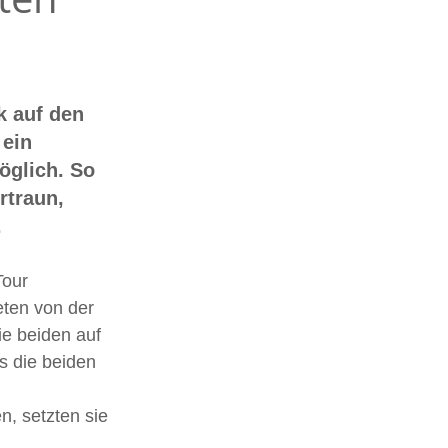
k auf den 
ein 
glich. So 
rtraun, 
.
our 
eten von der 
e beiden auf 
s die beiden 
, setzten sie 