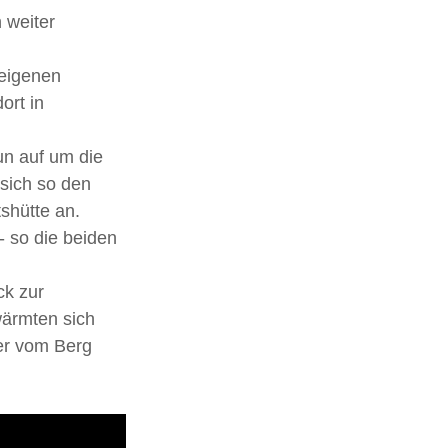
 weiter 
 eigenen 
ort in 
un auf um die 
sich so den 
tshütte an.
- so die beiden 
k zur 
ärmten sich 
der vom Berg 