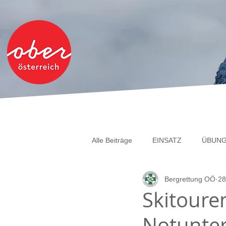
Alle Beiträge
EINSATZ
ÜBUN
Bergrettung OÖ
28
Skitoure
Notunter