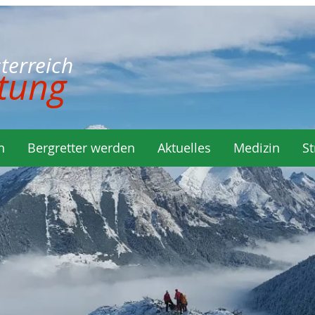
rreich
tung
n
Bergretter werden
Aktuelles
Medizin
St