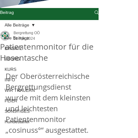
Beitrag
Alle Beiträge
Bergrettung OÖ
Alle Beiträge
11. Apr. 2024
Patientenmonitor für die
EINSATZ
Hosentasche
ÜBUNG
KURS
Der Oberösterreichische 
INFO
Bergrettungsdienst 
WIR TRAUERN
wurde mit dem kleinsten 
FEIER
und leichtesten 
SONSTIGES
Patientenmonitor 
Hundestaffel
„cosinuss°“ ausgestattet.