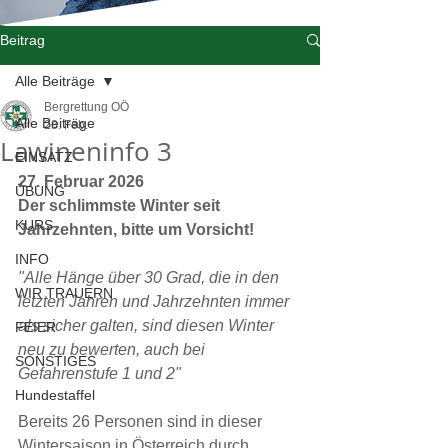
Beitrag
Alle Beiträge
Bergrettung OÖ
Alle Beiträge
28. Feb.
Lawineninfo 3
EINSATZ
27. Februar 2026
ÜBUNG
Der schlimmste Winter seit 
KURS
Jahrzehnten, bitte um Vorsicht!
INFO
"Alle Hänge über 30 Grad, die in den 
WIR TRAUERN
letzten Jahren und Jahrzehnten immer 
als sicher galten, sind diesen Winter 
FEIER
neu zu bewerten, auch bei 
SONSTIGES
Gefahrenstufe 1 und 2"
Hundestaffel
Bereits 26 Personen sind in dieser 
Wintersaison in Österreich durch 