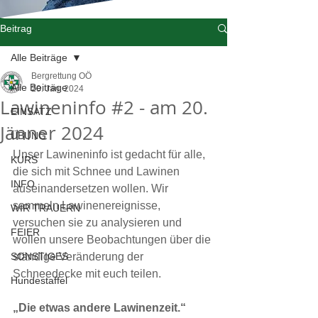
Beitrag
Alle Beiträge
Bergrettung OÖ
Alle Beiträge
20. Jan. 2024
Lawineninfo #2 - am 20.
EINSATZ
Jänner 2024
ÜBUNG
Unser Lawineninfo ist gedacht für alle, 
KURS
die sich mit Schnee und Lawinen 
INFO
auseinandersetzen wollen. Wir 
sammeln Lawinenereignisse, 
WIR TRAUERN
versuchen sie zu analysieren und 
FEIER
wollen unsere Beobachtungen über die 
SONSTIGES
ständige Veränderung der 
Schneedecke mit euch teilen.
Hundestaffel
„Die etwas andere Lawinenzeit.“ 