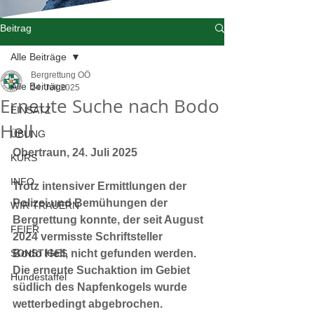
Beitrag
Alle Beiträge
Bergrettung OÖ
Alle Beiträge
24. Juli 2025
Erneute Suche nach Bodo
EINSATZ
Hell
ÜBUNG
Obertraun, 24. Juli 2025
KURS
INFO
Trotz intensiver Ermittlungen der 
Polizei und Bemühungen der
WIR TRAUERN
Bergrettung konnte, der seit August 
FEIER
2024 vermisste Schriftsteller
SONSTIGES
Bodo Hell, nicht gefunden werden. 
Die erneute Suchaktion im Gebiet
Hundestaffel
südlich des Napfenkogels wurde 
wetterbedingt abgebrochen.