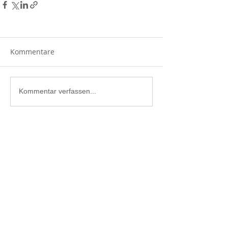
Kommentare
Kommentar verfassen...
Bergrettung Oberösterreich
Bundesstrasse 112 / I. Stock
4822 Bad Goisern a. H.
Mail:
office@bergrettung-ooe.at
BRIS