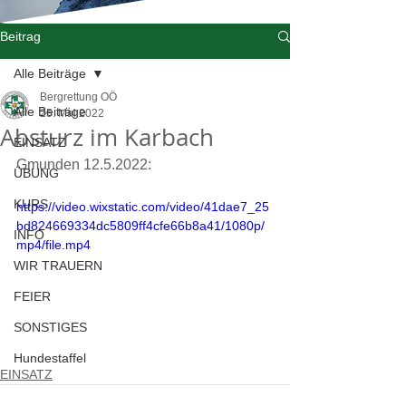
Beitrag
Alle Beiträge
Bergrettung OÖ
Alle Beiträge
25. Mai 2022
Absturz im Karbach
EINSATZ
Gmunden 12.5.2022:
ÜBUNG
KURS
https://video.wixstatic.com/video/41dae7_25
bd824669334dc5809ff4cfe66b8a41/1080p/
INFO
mp4/file.mp4
WIR TRAUERN
FEIER
SONSTIGES
Hundestaffel
EINSATZ