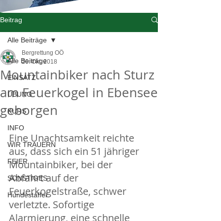
Beitrag
Alle Beiträge
Bergrettung OÖ
Alle Beiträge
20. Okt. 2018
Mountainbiker nach Sturz
EINSATZ
am Feuerkogel in Ebensee
ÜBUNG
geborgen
KURS
INFO
Eine Unachtsamkeit reichte 
WIR TRAUERN
aus, dass sich ein 51 jähriger 
FEIER
Mountainbiker, bei der 
Abfahrt auf der 
SONSTIGES
Feuerkogelstraße, schwer 
Hundestaffel
verletzte. Sofortige 
Alarmierung, eine schnelle 