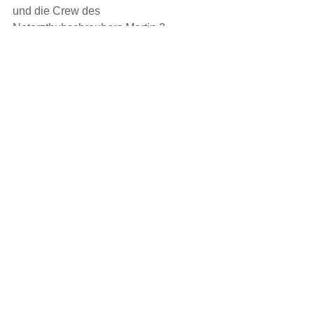
und die Crew des 
Notarzthubschraubers Martin 3.
EINSATZ
Kommentare
Kommentar verfassen...