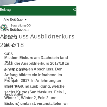
Beitrag
Alle Beiträge
Bergrettung OÖ
Alle Beiträge
16. Sept. 2018
Abschluss Ausbildnerkurs
EINSATZ
2017/18
ÜBUNG
KURS
Mit dem Eiskurs am Dachstein fand 
INFO
auch der Ausbildnerkurs 2017/18 zu 
einem positiven Abschluss. Den 
WIR TRAUERN
Anfang bildete ein Infoabend im 
FEIER
Frühjahr 2017. In Anlehnung an 
SONSTIGES
unsere Grundausbildung, welche 
sechs Kurse (Sanitätskurs, Fels 1, 
Hundestaffel
Winter 1, Winter 2, Fels 2 und 
Eiskurs) umfasst, veranstalteten wir 