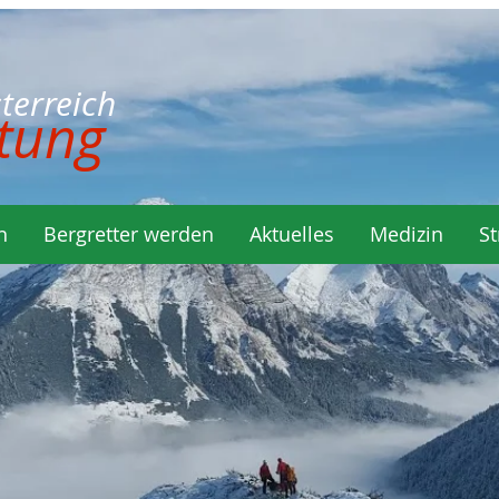
rreich
tung
n
Bergretter werden
Aktuelles
Medizin
St