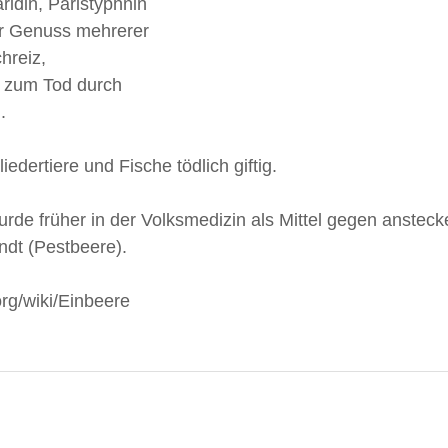
ridin, Paristyphnin 
r Genuss mehrerer 
hreiz, 
zum Tod durch 
.
iedertiere und Fische tödlich giftig.
rde früher in der Volksmedizin als Mittel gegen anstec
dt (Pestbeere).
org/wiki/Einbeere