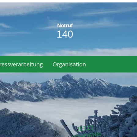
Notruf
140
ressverarbeitung
Organisation
JETZT
ÖRDERN