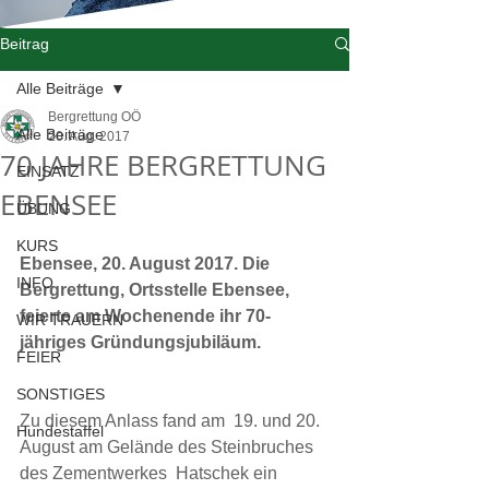
Beitrag
Alle Beiträge
Bergrettung OÖ
Alle Beiträge
20. Aug. 2017
70 JAHRE BERGRETTUNG
EINSATZ
EBENSEE
ÜBUNG
KURS
Ebensee, 20. August 2017. Die 
INFO
Bergrettung, Ortsstelle Ebensee, 
feierte am Wochenende ihr 70-
WIR TRAUERN
jähriges Gründungsjubiläum.
FEIER
SONSTIGES
Zu diesem Anlass fand am  19. und 20. 
Hundestaffel
August am Gelände des Steinbruches 
des Zementwerkes  Hatschek ein 