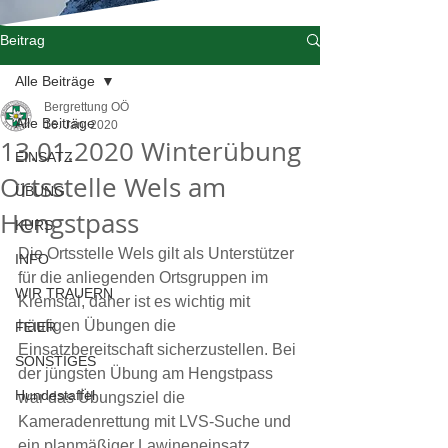
Beitrag
Alle Beiträge
Bergrettung OÖ
Alle Beiträge
16. Jan. 2020
13.01.2020 Winterübung
EINSATZ
Ortsstelle Wels am
ÜBUNG
Hengstpass
KURS
Die Ortsstelle Wels gilt als Unterstützer 
INFO
für die anliegenden Ortsgruppen im 
WIR TRAUERN
Kremstal, daher ist es wichtig mit 
häufigen Übungen die 
FEIER
Einsatzbereitschaft sicherzustellen. Bei 
SONSTIGES
der jüngsten Übung am Hengstpass 
Hundestaffel
war das Übungsziel die 
Kameradenrettung mit LVS-Suche und 
ein planmäßiger Lawineneinsatz.