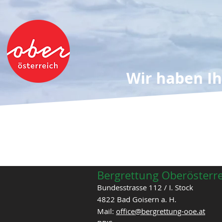
Wir haben I
Bergrettung Oberösterr
Bundesstrasse 112 / I. Stock
4822 Bad Goisern a. H.
Mail:
office@bergrettung-ooe.at