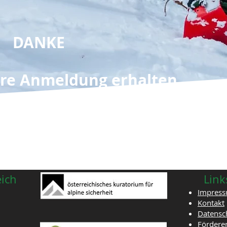
DANKE
hre Anmeldung erhalten.
eich
Link
Impres
Kontakt
Datensc
Fördere