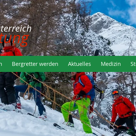
rreich
tung
n
Bergretter werden
Aktuelles
Medizin
St