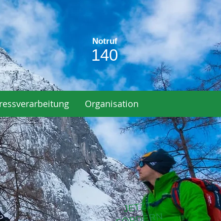
Notruf
140
ressverarbeitung
Organisation
JETZT
ÖRDERN