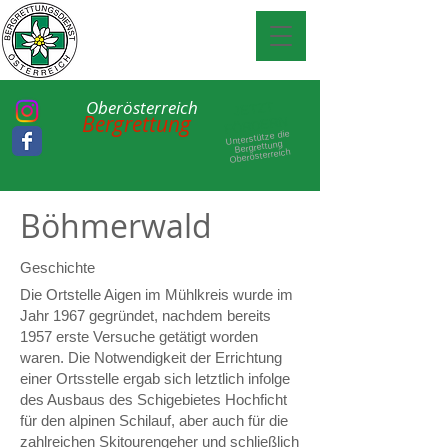
Oberösterreich
JETZT
Bergrettung
ÖRDERN
F
Unterstütze die
ttung
Bergre
Oberösterreich
Böhmerwald
Geschichte
Die Ortstelle Aigen im Mühlkreis wurde im
Jahr 1967 gegründet, nachdem bereits
1957 erste Versuche getätigt worden
waren. Die Notwendigkeit der Errichtung
einer Ortsstelle ergab sich letztlich infolge
des Ausbaus des Schigebietes Hochficht
für den alpinen Schilauf, aber auch für die
zahlreichen Skitourengeher und schließlich