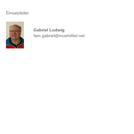
Einsatzleiter
Gabriel Ludwig
fam.gabriel@muehl4tel.net
Bergrettung Oberösterreich
Bundesstrasse 112 / I. Stock
4822 Bad Goisern a. H.
Mail:
office@bergrettung-ooe.at
BRIS