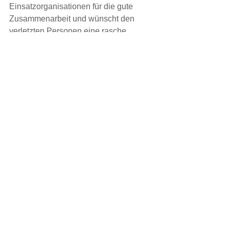
Einsatzorganisationen für die gute 
Zusammenarbeit und wünscht den 
verletzten Personen eine rasche 
Genesung.
EINSATZ