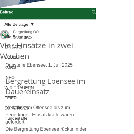
Beitrag
Alle Beiträge
Bergrettung OÖ
Alle Beiträge
3. Juli 2025
Vier Einsätze in zwei
EINSATZ
Wochen
ÜBUNG
Ortsstelle Ebensee, 1. Juli 2025
KURS
INFO
Bergrettung Ebensee im 
WIR TRAUERN
Dauereinsatz
FEIER
Notfälle vom Offensee bis zum 
SONSTIGES
Feuerkogel: Einsatzkräfte waren 
Hundestaffel
gefordert.
Die Bergrettung Ebensee rückte in den 