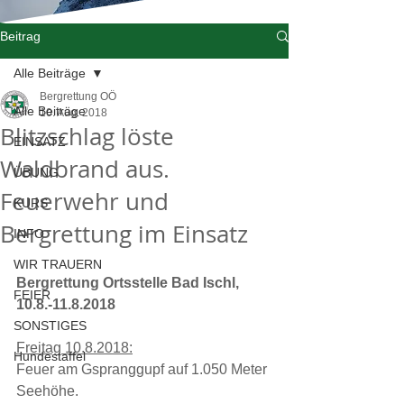
Beitrag
Alle Beiträge
Bergrettung OÖ
Alle Beiträge
10. Aug. 2018
Blitzschlag löste
EINSATZ
Waldbrand aus.
ÜBUNG
Feuerwehr und
KURS
Bergrettung im Einsatz
INFO
WIR TRAUERN
Bergrettung Ortsstelle Bad Ischl, 
FEIER
10.8.-11.8.2018
SONSTIGES
Freitag 10.8.2018:
Hundestaffel
Feuer am Gspranggupf auf 1.050 Meter 
Seehöhe.