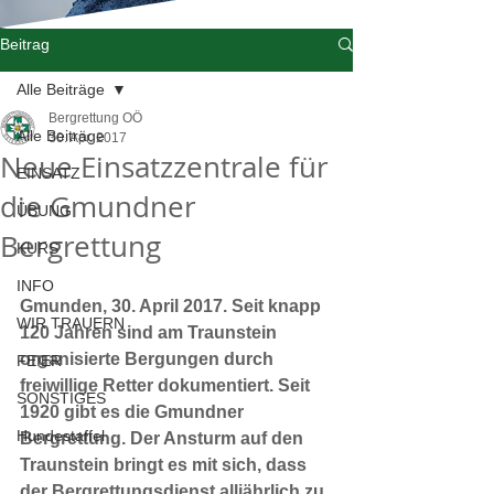
Beitrag
Alle Beiträge
Bergrettung OÖ
Alle Beiträge
30. Apr. 2017
Neue Einsatzzentrale für
EINSATZ
die Gmundner
ÜBUNG
Bergrettung
KURS
INFO
Gmunden, 30. April 2017. Seit knapp 
WIR TRAUERN
120 Jahren sind am Traunstein 
organisierte Bergungen durch 
FEIER
freiwillige Retter dokumentiert. Seit 
SONSTIGES
1920 gibt es die Gmundner 
Hundestaffel
Bergrettung. Der Ansturm auf den 
Traunstein bringt es mit sich, dass 
der Bergrettungsdienst alljährlich zu 