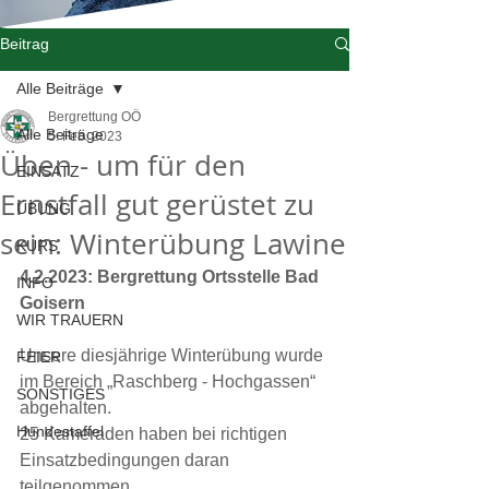
Beitrag
Alle Beiträge
Bergrettung OÖ
Alle Beiträge
5. Feb. 2023
Üben - um für den
EINSATZ
Ernstfall gut gerüstet zu
ÜBUNG
sein: Winterübung Lawine
KURS
4.2.2023: Bergrettung Ortsstelle Bad 
INFO
Goisern
WIR TRAUERN
Unsere diesjährige Winterübung wurde 
FEIER
im Bereich „Raschberg - Hochgassen“ 
SONSTIGES
abgehalten.
Hundestaffel
25 Kameraden haben bei richtigen 
Einsatzbedingungen daran 
teilgenommen.